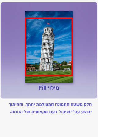
חלק משטח התמונה המצולמת יחתך. והחיתוך
יבוצע עפ״י שיקול דעת מקצועית של החנות.