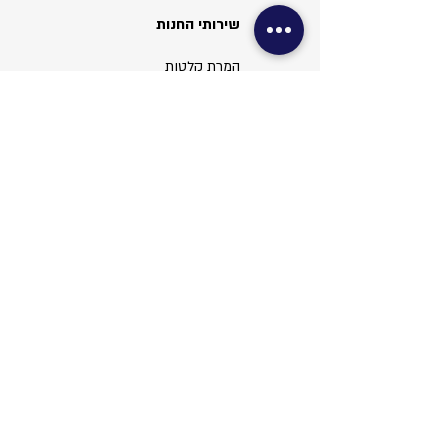
שירותי החנות
המרת קלטות
צילום פספורט
צילום ויזה
עריכת תמונות
שירותי משרד
צילום מסמכים
סריקות ופקס