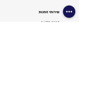
שירותי החנות
המרת קלטות
צילום פספורט
צילום ויזה
עריכת תמונות
שירותי משרד
צילום מסמכים
סריקות ופקס