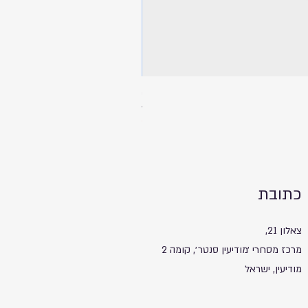
ספל שתיה עם מכסה ותחתית שעם - 
מחיר
כתובת
צאלון 21,
מרכז מסחרי ׳מודיעין סנטר׳, קומה 2
מודיעין, ישראל