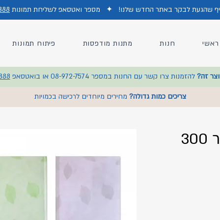
כיף שהגעת לבקר באתר החדש של
נו!
✦
מס
פר ואטסאפ לשליחת תמונות
888
ראשי
חנות
מתנות מודפסות
פיתוח תמונות
וצר זה?
להזמנות צרו קשר עם החנות במספר 08-972-7574 או בואטסאפ
888
צריכים כמות גדולה?
מחירים מיוחדים לרכישה בכמויות
אלבום כיסים תפור 300