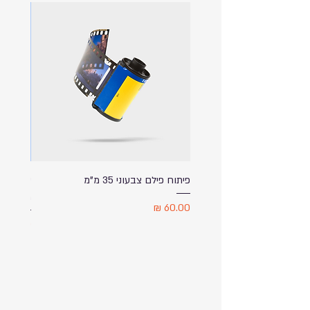
פיתוח פילם צבעוני 35 מ"מ
ספל שתי
מודפס ע
מחיר
מחיר