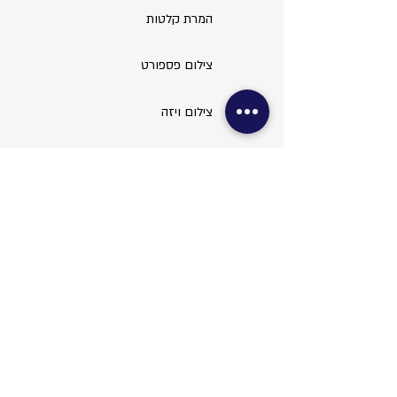
המרת קלטות
צילום פספורט
צילום ויזה
עריכת תמונות
שירותי משרד
צילום מסמכים
סריקות ופקס
כריכות