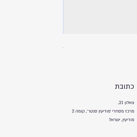
ספל שתיה עם מכסה ותחתית שעם - 
מחיר
כתובת
צאלון 21,
מרכז מסחרי ׳מודיעין סנטר׳, קומה 2
מודיעין, ישראל