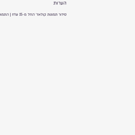
הערות
סידור תמונות קולאז׳ החל מ-15 ש״ח | התמונות להמחשה בלבד