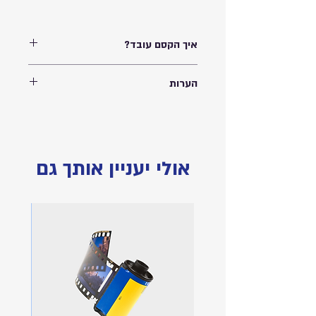
איך הקסם עובד?
מוזגים מים חמים לתוך הספל ונחשפת התמונה
הערות
שלכם! כאשר הספל מתקרר הוא חוזר למצבו
המקורי בצבע שחור/אדום/כחול. רק נשאר
המחיר כולל הדפסת תמונה על גבי המוצר |
לבחור איזו שתייה חמה תרצו לשתות :)
הוספת כיתוב בתוספת תשלום | 330 מ״ל |
התמונות להמחשה בלבד
אולי יעניין אותך גם