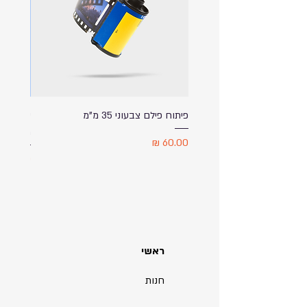
פיתוח פילם צבעוני 35 מ"מ
ספל שתי
מודפס ע
מחיר
מחיר
ראשי
חנות