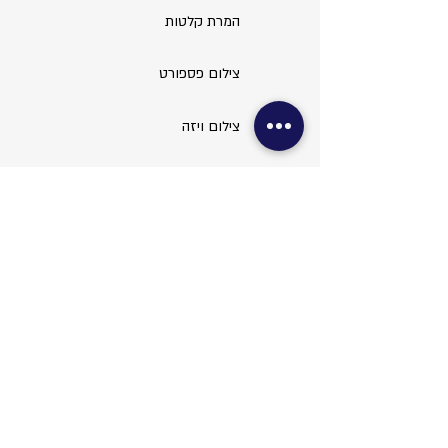
המרת קלטות
צילום פספורט
צילום ויזה
עריכת תמונות
שירותי משרד
צילום מסמכים
סריקות ופקס
כריכות