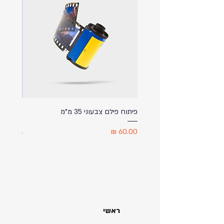
פיתוח פילם צבעוני 35 מ"מ
ספל שתי
מודפס ע
מחיר
מחיר
ראשי