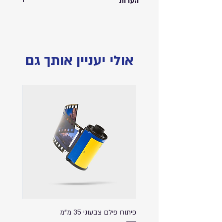
הערות
הידוע
קאפה
, ניתן לתלייה על קיר בעזרת
מדבקת תליה בגב הקאפה.
התמונות להמחשה בלבד
אולי יעניין אותך גם
פיתוח פילם צבעוני 35 מ"מ
ספל שתי