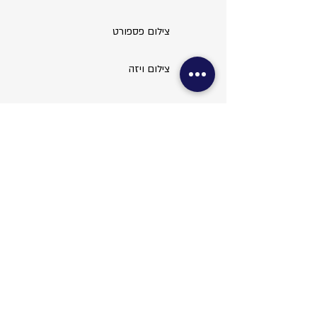
צילום פספורט
צילום ויזה
עריכת תמונות
שירותי משרד
צילום מסמכים
סריקות ופקס
כריכות
למינציה