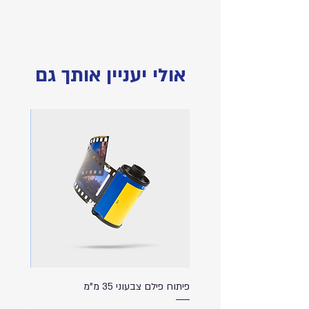
מינימום הזמנה של 10 ש״ח
| התמונות להמחשה
בלבד
אולי יעניין אותך גם
פיתוח פילם צבעוני 35 מ"מ
ספל שתי
מודפס ע