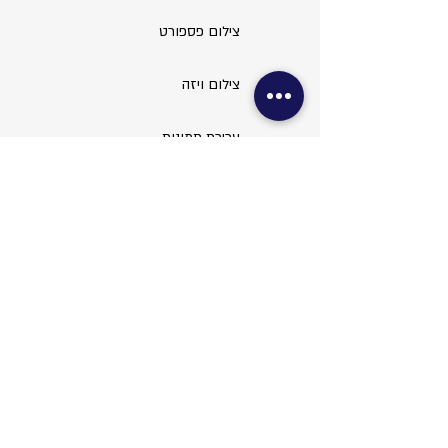
צילום פספורט
צילום ויזה
עריכת תמונות
שירותי משרד
צילום מסמכים
סריקות ופקס
כריכות
למינציה