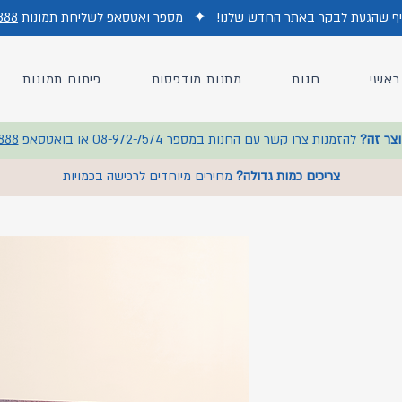
כיף שהגעת לבקר באתר החדש של
נו!
✦
מס
פר ואטסאפ לשליחת תמונות
888
ראשי
חנות
מתנות מודפסות
פיתוח תמונות
וצר זה?
להזמנות צרו קשר עם החנות במספר 08-972-7574 או בואטסאפ
888
צריכים כמות גדולה?
מחירים מיוחדים לרכישה בכמויות