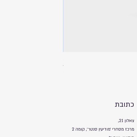
ספל שתיה עם מכסה ותחתית שעם - 
מחיר
כתובת
צאלון 21,
מרכז מסחרי ׳מודיעין סנטר׳, קומה 2