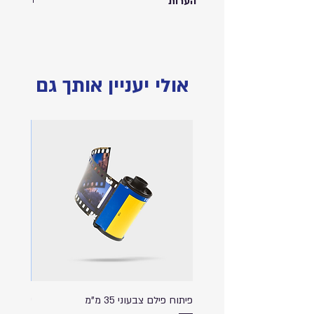
הערות
הידוע
קאפה
, ניתן לתלייה על קיר בעזרת
מדבקת תליה בגב הקאפה.
התמונות להמחשה בלבד
אולי יעניין אותך גם
פיתוח פילם צבעוני 35 מ"מ
ספל שתי