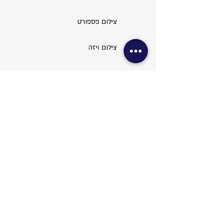
צילום פספורט
צילום ויזה
עריכת תמונות
שירותי משרד
צילום מסמכים
סריקות ופקס
כריכות
למינציה