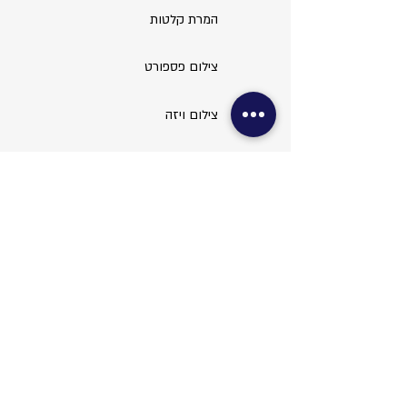
המרת קלטות
צילום פספורט
צילום ויזה
עריכת תמונות
שירותי משרד
צילום מסמכים
סריקות ופקס
כריכות