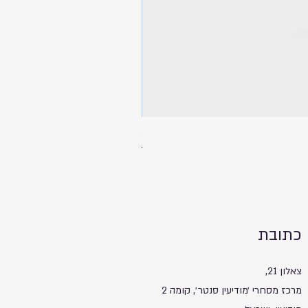
ספל שתיה עם מכסה ותחתית שעם - 
מחיר
כתובת
צאלון 21,
מרכז מסחרי ׳מודיעין סנטר׳, קומה 2