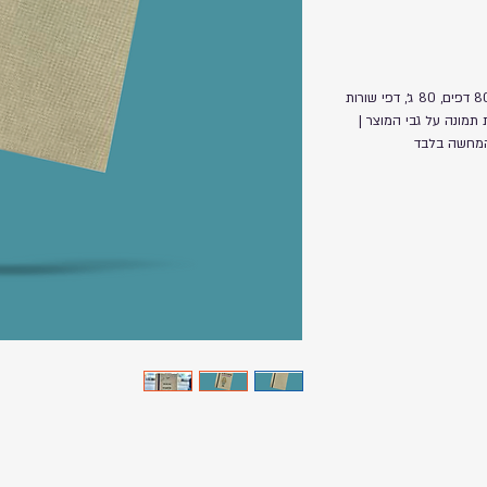
מחברת A5 | גודל דף: 149x197 מ״מ, כמות: 80 דפים, 80 ג׳, דפי שורות
תמונה על גבי המוצר |
המחשה בלבד