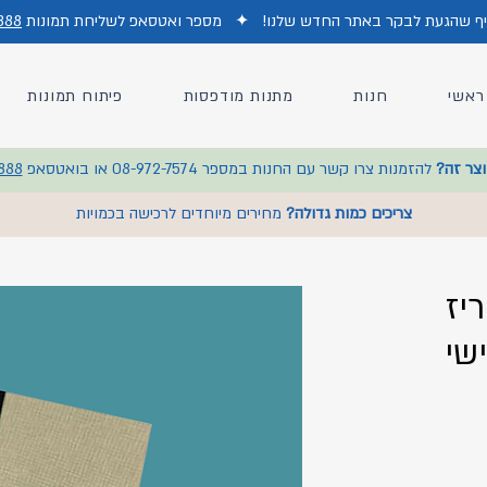
כיף שהגעת לבקר באתר החדש של
נו!
✦
מס
פר ואטסאפ לשליחת תמונות
888
ראשי
חנות
מתנות מודפסות
פיתוח תמונות
וצר זה?
להזמנות צרו קשר עם החנות במספר 08-972-7574 או בואטסאפ
888
צריכים כמות גדולה?
מחירים מיוחדים לרכישה בכמויות
יז
שי